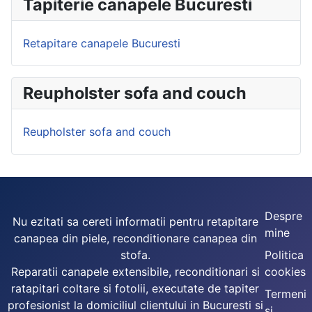
Tapiterie canapele Bucuresti
Retapitare canapele Bucuresti
Reupholster sofa and couch
Reupholster sofa and couch
Despre
Nu ezitati sa cereti informatii pentru retapitare
mine
canapea din piele, reconditionare canapea din
stofa.
Politica
Reparatii canapele extensibile, reconditionari si
cookies
ratapitari coltare si fotolii, executate de tapiter
Termeni
profesionist la domiciliul clientului in Bucuresti si
si