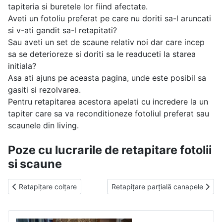
tapiteria si buretele lor fiind afectate.
Aveti un fotoliu preferat pe care nu doriti sa-l aruncati
si v-ati gandit sa-l retapitati?
Sau aveti un set de scaune relativ noi dar care incep
sa se deterioreze si doriti sa le readuceti la starea
initiala?
Asa ati ajuns pe aceasta pagina, unde este posibil sa
gasiti si rezolvarea.
Pentru retapitarea acestora apelati cu incredere la un
tapiter care sa va reconditioneze fotoliul preferat sau
scaunele din living.
Poze cu lucrarile de retapitare fotolii
si scaune
Previous article: Retapițare colțare
Next article: Retapițare parțială 
Retapițare colțare
Retapițare parțială canapele