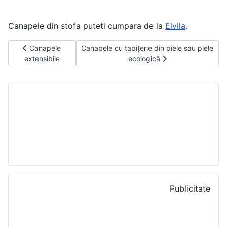
Canapele din stofa puteti cumpara de la
Elvila
.
Previous article: Canapele extensibile
Next article: Canapele cu tapițerie din piele
Canapele
Canapele cu tapițerie din piele sau piele
extensibile
ecologică
Publicitate