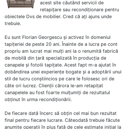
acest site căutând servicii de
retapițare sau recondiționare pentru
obiectele Dvs de mobilier. Cred că ați ajuns unde
trebuie.
Eu sunt Florian Georgescu și activez în domeniul
tapițeriei de peste 20 ani. Înainte de a lucra pe cont
propriu am lucrat mai mulți ani la o renumită fabrică
de mobilă din țară specializată în producția de
canapele și fotolii tapițate. Acest fapt m-a ajutat în
dobândirea unei experiențe bogate și a adoptării unui
stil de lucru conștiincios pe care le folosesc ori de
câte ori lucrez. Clienții cărora le-am retapițat
canapelele au fost foarte mulțumiți de rezultatul
obținut în urma recondiționării.
De fiecare dată încerc să obțin cel mai bun rezultat
final pentru fiecare lucrare. Câteodată trebuie făcute
anumite operații în plus față de cele estimate inițial la