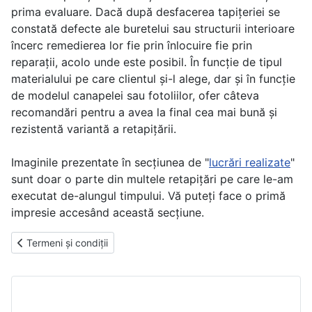
prima evaluare. Dacă după desfacerea tapițeriei se
constată defecte ale buretelui sau structurii interioare
încerc remedierea lor fie prin înlocuire fie prin
reparații, acolo unde este posibil. În funcție de tipul
materialului pe care clientul și-l alege, dar și în funcție
de modelul canapelei sau fotoliilor, ofer câteva
recomandări pentru a avea la final cea mai bună și
rezistentă variantă a retapițării.
Imaginile prezentate în secțiunea de "
lucrări realizate
"
sunt doar o parte din multele retapițări pe care le-am
executat de-alungul timpului. Vă puteți face o primă
impresie accesând această secțiune.
Previous article: Termeni și condiții
Termeni și condiții